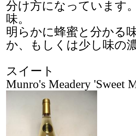
分け方になっています
味。
明らかに蜂蜜と分かる
か、もしくは少し味の
スイート
Munro's Meadery 'Sweet M